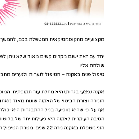
מקצועיים מהקוסמטיקאית המטפלת בכם, להמשך ט
יחד עם זאת ישנם מקרים קשים מאוד שלא ניתן לפתר
שולחת אליו.
טיפול פנים באקנה – הטיפול לנערות ולנערים מתב
אקנה (פצעי בגרות) היא מחלת עור תקופתית, המופ
חומרה וצורת הביטוי של האקנה שונות מאוד מאחד 
אף על-פי שהיא מופיעה בגיל ההתבגרות היא יכולה
הסיבה העיקרית לאקנה היא פעילות יתר של בלוטו
הנני מטפלת באקנה מזה 22 שנים, מטרת הטיפול הפחתת השומניות של העור, ופתיחת "החסימה" של בלוטות החלב, כמו כן ניקוז שטח עור הפנים מלבנים ומשחורים.